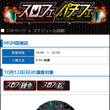
TOPページ
スケジュール詳細
MGM国領店
営業時間
10:00 ～ 22:50
入場方法
9:30~抽選
10月12日(日)の調査対象