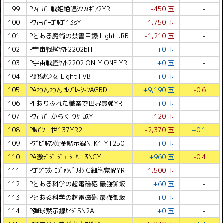
99
Pﾌｨｰﾊﾞｰ戦姫絶唱ｼﾝﾌｫｷﾞｱ2YR
-450 玉
-
100
Pﾌｨｰﾊﾞｰｺﾞﾙｺﾞ13sY
-1,750 玉
-
101
Pとある魔術の禁書目録 Light JRB
-1,210 玉
-
102
P宇宙戦艦ﾔﾏﾄ2202bH
+0 玉
-
103
P宇宙戦艦ﾔﾏﾄ2202 ONLY ONE YR
+0 玉
-
104
P地獄少女 Light FVB
+0 玉
-
105
PAわんわんｾﾚﾌﾞﾚ-ｼｮﾝAGBD
+9,190 玉
-0.6
106
PFありふれた職業で世界最強YR
+0 玉
-
107
Pﾌｨ-ﾊﾞ-からくりｻ-ｶｽY
-120 玉
-
108
Pﾙﾊﾟﾝ三世137YR2
-2,370 玉
+0.1
109
Pﾃﾞﾋﾞﾙﾏﾝ黄金黙示録N-K1 YT250
+0 玉
-
110
PA激ﾃﾞｼﾞ ｼﾞｭｰｼｰﾊﾆｰ3NCY
+960 玉
-0.4
111
Pｺﾞｼﾞﾗ対ｴｳﾞｧﾝｹﾞﾘｵﾝ G細胞覚醒YR
-1,500 玉
-
112
Pとある科学の超電磁砲 最強御坂
+60 玉
-
113
Pとある科学の超電磁砲 最強御坂
+0 玉
-
114
P弾球黙示録ｶｲｼﾞ5N2A
+0 玉
-