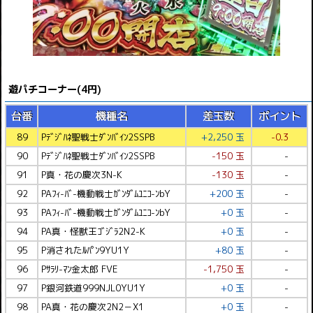
遊パチコーナー(4円)
台番
機種名
差玉数
ポイント
89
Pﾃﾞｼﾞﾊﾈ聖戦士ﾀﾞﾝﾊﾞｲﾝ2SSPB
+2,250 玉
-0.3
90
Pﾃﾞｼﾞﾊﾈ聖戦士ﾀﾞﾝﾊﾞｲﾝ2SSPB
-150 玉
-
91
P真・花の慶次3N-K
-130 玉
-
92
PAﾌｨ-ﾊﾞ-機動戦士ｶﾞﾝﾀﾞﾑﾕﾆｺ-ﾝbY
+200 玉
-
93
PAﾌｨ-ﾊﾞ-機動戦士ｶﾞﾝﾀﾞﾑﾕﾆｺ-ﾝbY
+0 玉
-
94
PA真・怪獣王ｺﾞｼﾞﾗ2N2-K
+0 玉
-
95
P消されたﾙﾊﾟﾝ9YU1Y
+80 玉
-
96
Pｻﾗﾘ-ﾏﾝ金太郎 FVE
-1,750 玉
-
97
P銀河鉄道999NJL0YU1Y
+0 玉
-
98
PA真・花の慶次2N2－X1
+0 玉
-