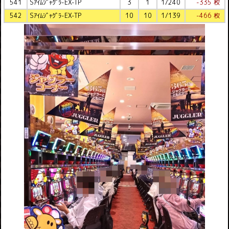
541
Sｱｲﾑｼﾞｬｸﾞﾗ-EX-TP
3
1
1/240
-335 枚
542
Sｱｲﾑｼﾞｬｸﾞﾗ-EX-TP
10
10
1/139
-466 枚