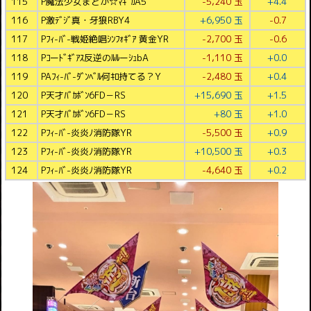
115
P魔法少女まどか☆ﾏｷﾞｶA5
-5,240 玉
+4.4
116
P激ﾃﾞｼﾞ真・牙狼RBY4
+6,950 玉
-0.7
117
Pﾌｨ-ﾊﾞ-戦姫絶唱ｼﾝﾌｫｷﾞｱ 黄金YR
-2,700 玉
-0.6
118
Pｺーﾄﾞｷﾞｱｽ反逆のﾙﾙーｼｭbA
-1,110 玉
+0.0
119
PAﾌｨ-ﾊﾞ-ﾀﾞﾝﾍﾞﾙ何ｷﾛ持てる？Y
-2,480 玉
+0.4
120
P天才ﾊﾞｶﾎﾞﾝ6FD－RS
+15,690 玉
+1.5
121
P天才ﾊﾞｶﾎﾞﾝ6FD－RS
+80 玉
+1.0
122
Pﾌｨ-ﾊﾞ-炎炎ﾉ消防隊YR
-5,500 玉
+0.9
123
Pﾌｨ-ﾊﾞ-炎炎ﾉ消防隊YR
+10,500 玉
+0.3
124
Pﾌｨ-ﾊﾞ-炎炎ﾉ消防隊YR
-4,640 玉
+0.2