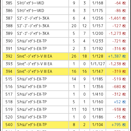
385
SﾏｲｼﾞｬｸﾞﾗーVKD
9
3
1/168
-64 枚
386
SﾏｲｼﾞｬｸﾞﾗーVKD
6
3
1/175
-86 枚
387
Sｺﾞ-ｺﾞ-ｼﾞｬｸﾞﾗ-3KA
6
4
1/256
-1,461 枚
388
Sｺﾞ-ｺﾞ-ｼﾞｬｸﾞﾗ-3KA
20
12
1/157
-127 枚
389
Sｺﾞ-ｺﾞ-ｼﾞｬｸﾞﾗ-3KA
5
7
1/200
-1,273 枚
390
Sｱｲﾑｼﾞｬｸﾞﾗ-EX-TP
5
4
1/233
-721 枚
391
Sｱｲﾑｼﾞｬｸﾞﾗ-EX-TP
2
3
1/192
-316 枚
392
Sﾊｯﾋﾟ-ｼﾞｬｸﾞﾗ-V III EA
26
18
1/128
+1,387 枚
393
Sﾊｯﾋﾟ-ｼﾞｬｸﾞﾗ-V III EA
1
0
1/1,127
-1,238 枚
394
Sﾊｯﾋﾟ-ｼﾞｬｸﾞﾗ-V III EA
16
16
1/147
-319 枚
515
Sｱｲﾑｼﾞｬｸﾞﾗ-EX-TP
14
9
1/185
-519 枚
516
Sｱｲﾑｼﾞｬｸﾞﾗ-EX-TP
1
1
1/356
-680 枚
517
Sｱｲﾑｼﾞｬｸﾞﾗ-EX-TP
1
0
1/410
-312 枚
518
Sｱｲﾑｼﾞｬｸﾞﾗ-EX-TP
5
1
1/160
+52 枚
519
Sｱｲﾑｼﾞｬｸﾞﾗ-EX-TP
11
10
1/181
-938 枚
520
Sｱｲﾑｼﾞｬｸﾞﾗ-EX-TP
1
0
1/186
-15 枚
540
Sｱｲﾑｼﾞｬｸﾞﾗ-EX-TP
8
2
1/104
+795 枚