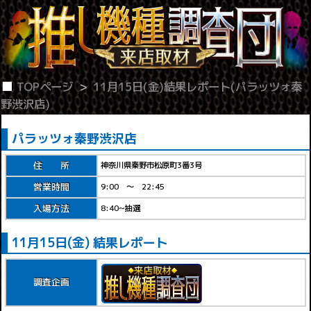
TOPページ
11月15日(金)結果レポート(パラッツォ秦
野渋沢店)
パラッツォ秦野渋沢店
住 所
神奈川県秦野市松原町3番3号
営業時間
9:00 ～ 22:45
入場方法
8:40~抽選
11月15日(金) 結果レポート
調査企画