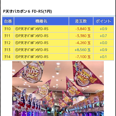
P天才バカボン６ FD-RS(1円)
台番
機種名
差玉数
ポイント
310
①P天才ﾊﾞｶﾎﾞﾝ6FD-RS
-3,840 玉
+0.9
311
①P天才ﾊﾞｶﾎﾞﾝ6FD-RS
-3,380 玉
+0.7
312
①P天才ﾊﾞｶﾎﾞﾝ6FD-RS
-4,260 玉
+0.0
313
①P天才ﾊﾞｶﾎﾞﾝ6FD-RS
+8,560 玉
+0.9
314
①P天才ﾊﾞｶﾎﾞﾝ6FD-RS
-7,100 玉
+0.1