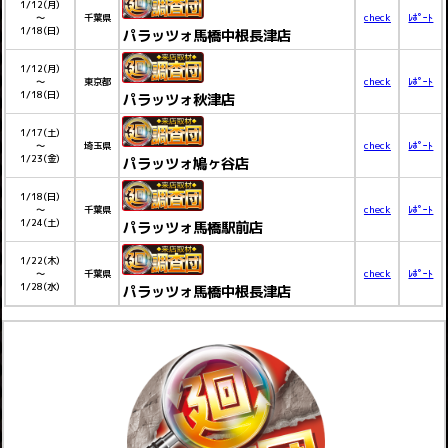
1/12(月)
～
千葉県
check
ﾚﾎﾟｰﾄ
1/18(日)
パラッツォ馬橋中根長津店
1/12(月)
～
東京都
check
ﾚﾎﾟｰﾄ
1/18(日)
パラッツォ秋津店
1/17(土)
～
埼玉県
check
ﾚﾎﾟｰﾄ
1/23(金)
パラッツォ鳩ヶ谷店
1/18(日)
～
千葉県
check
ﾚﾎﾟｰﾄ
1/24(土)
パラッツォ馬橋駅前店
1/22(木)
～
千葉県
check
ﾚﾎﾟｰﾄ
1/28(水)
パラッツォ馬橋中根長津店