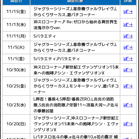
調査日
調査対象
詳細
ジャグラーシリーズ,L革命機ヴァルヴレイヴ,L
11/15(金)
ﾚﾎﾟｰﾄ
からくりサーカス,遊パチコーナー
沖スロコーナー,P Re:ゼロから始める異世界生
11/13(水)
ﾚﾎﾟｰﾄ
活鬼がかりver.
11/11(月)
Sバラエティ
ﾚﾎﾟｰﾄ
ジャグラーシリーズ,L革命機ヴァルヴレイヴ,L
11/5(火)
ﾚﾎﾟｰﾄ
からくりサーカス,遊パチコーナー
11/1(金)
Sバラエティ,Pバラエティ
ﾚﾎﾟｰﾄ
沖スロコーナー,P新世紀エヴァンゲリオン15未
10/30(水)
ﾚﾎﾟｰﾄ
来への咆哮,Pシン・エヴァンゲリオンX
ジャグラーシリーズ,L革命機ヴァルヴレイヴ,L
10/25(金)
からくりサーカス,LモンキーターンⅤ,遊パチコ
ﾚﾎﾟｰﾄ
ーナー
L押忍！番長4,S押忍!番長ZERO,L炎炎の消防
10/23(水)
隊,S炎炎の消防隊,P牙狼11～冴島大河～,P北斗
ﾚﾎﾟｰﾄ
の拳暴凶星
ジャグラーシリーズ,沖スロコーナー,P新世紀エ
10/20(日)
ヴァンゲリオン15未来への咆哮,Pシン・エヴァ
ﾚﾎﾟｰﾄ
ンゲリオンX
Lパチスロ北斗の拳,e北斗の拳10,e花の慶次 傾