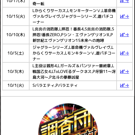
10/17(木)
ﾚﾎﾟｰﾄ
奇一転
Lからくりサーカス,LモンキーターンⅤ,L革命機
10/15(火)
ヴァルヴレイヴ,ジャグラーシリーズ,遊パチコ
ﾚﾎﾟｰﾄ
ーナー
L炎炎の消防隊,L押忍！番長4,S炎炎の消防隊,S
10/10(木)
押忍!番長ZERO,Pシン・エヴァンゲリオンX,P
ﾚﾎﾟｰﾄ
新世紀エヴァンゲリオン15未来への咆哮
ジャグラーシリーズ,L革命機ヴァルヴレイヴ,L
10/5(土)
からくりサーカス,LモンキターンⅤ,遊パチコー
ﾚﾎﾟｰﾄ
ナー
L主役は銭形4,Lガールズ＆パンツァー最終章,L
10/3(木)
戦国乙女4,LToLOVEるダークネス,P牙狼11～冴
ﾚﾎﾟｰﾄ
島大河～,P北斗の拳暴凶星
10/1(火)
Sバラエティ,Pバラエティ
ﾚﾎﾟｰﾄ