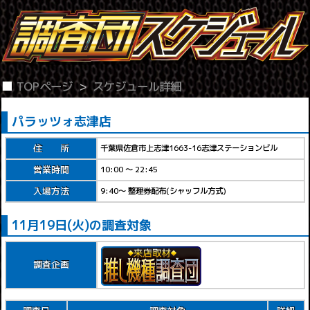
TOPページ
スケジュール詳細
パラッツォ志津店
住 所
千葉県佐倉市上志津1663-16志津ステーションビル
営業時間
10:00 ～ 22:45
入場方法
9:40～ 整理券配布(シャッフル方式)
11月19日(火)の調査対象
調査企画