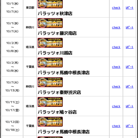
10/1(水)
～
東京都
check
ﾚﾎﾟｰﾄ
10/7(火)
パラッツォ秋津店
10/1(水)
～
神奈川
check
ﾚﾎﾟｰﾄ
10/7(火)
パラッツォ藤沢南店
10/2(木)
～
埼玉県
check
ﾚﾎﾟｰﾄ
10/8(水)
パラッツォ川越店
10/2(木)
～
千葉県
check
ﾚﾎﾟｰﾄ
10/8(水)
パラッツォ馬橋中根長津店
10/7(火)
～
神奈川
check
ﾚﾎﾟｰﾄ
10/13(月)
パラッツォ秦野渋沢店
10/11(土)
～
埼玉県
check
ﾚﾎﾟｰﾄ
10/17(金)
パラッツォ鳩ヶ谷店
10/12(日)
～
千葉県
check
ﾚﾎﾟｰﾄ
10/18(土)
パラッツォ馬橋中根長津店