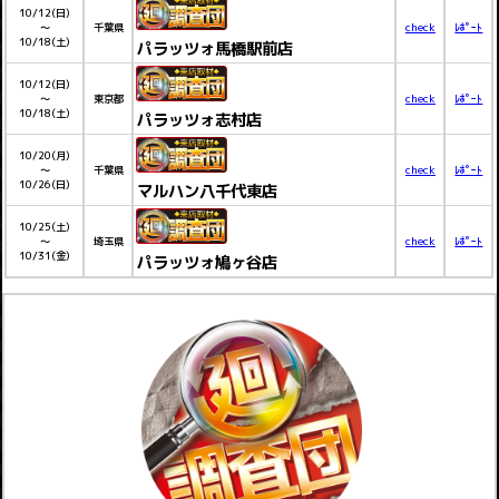
10/12(日)
～
千葉県
check
ﾚﾎﾟｰﾄ
10/18(土)
パラッツォ馬橋駅前店
10/12(日)
～
東京都
check
ﾚﾎﾟｰﾄ
10/18(土)
パラッツォ志村店
10/20(月)
～
千葉県
check
ﾚﾎﾟｰﾄ
10/26(日)
マルハン八千代東店
10/25(土)
～
埼玉県
check
ﾚﾎﾟｰﾄ
10/31(金)
パラッツォ鳩ヶ谷店